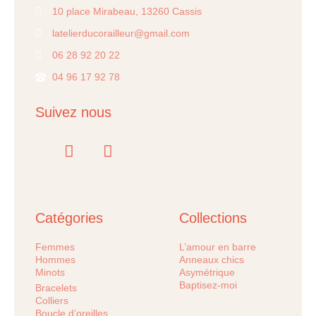
10 place Mirabeau, 13260 Cassis
latelierducorailleur@gmail.com
06 28 92 20 22
04 96 17 92 78
Suivez nous
Catégories
Collections
Femmes
L’amour en barre
Hommes
Anneaux chics
Minots
Asymétrique
Baptisez-moi
Bracelets
Colliers
Boucle d’oreilles