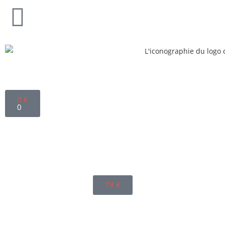
0
€
0
79
€