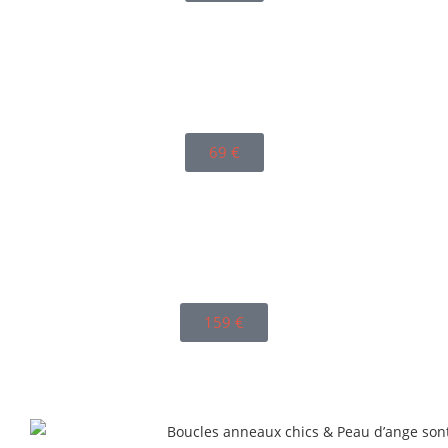
69
€
159
€