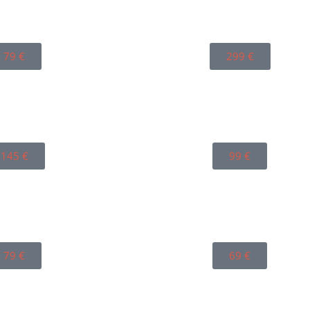
79
€
299
€
145
€
99
€
79
€
69
€