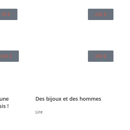
59
€
220
€
349
€
339
€
 une
Des bijoux et des hommes
is !
Lire