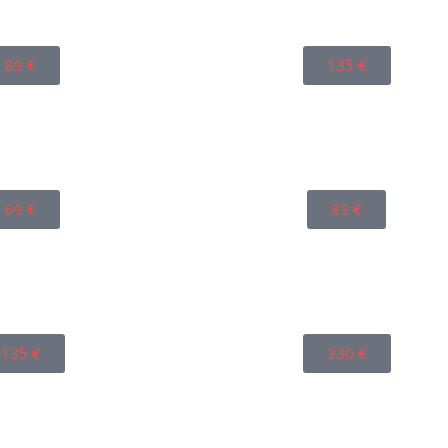
89
€
135
€
69
€
89
€
135
€
330
€