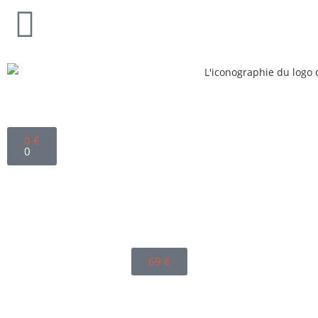
0
€
0
69
€