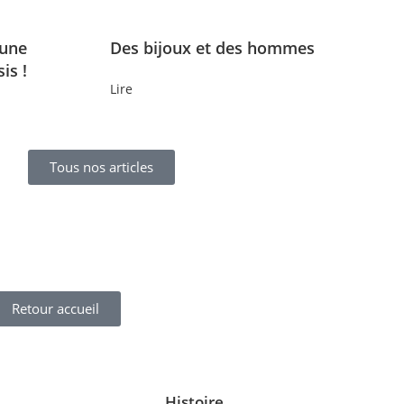
 une
Des bijoux et des hommes
is !
Lire
Tous nos articles
Retour accueil
Histoire