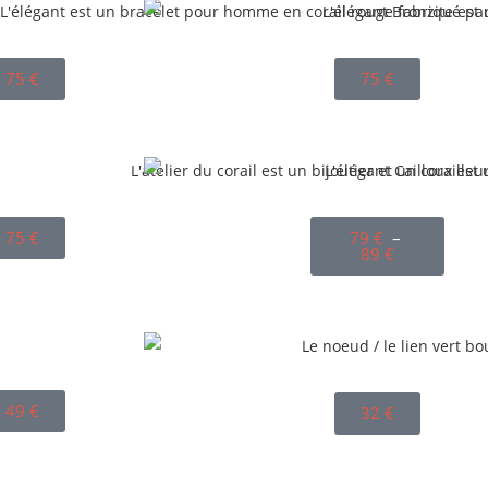
75
€
75
€
75
€
79
€
–
89
€
49
€
32
€