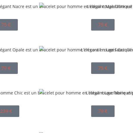
75
€
79
€
79
€
75
€
239
€
79
€