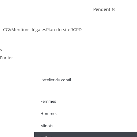
Pendentifs
CGV
Mentions légales
Plan du site
RGPD
×
Panier
L’atelier du corail
Femmes
Hommes
Minots