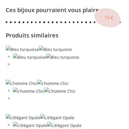
Ces bijoux pourraient vous plaire
239
49
79
€
€
€
Produits similaires