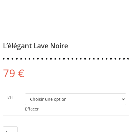
L’élégant Lave Noire
79
€
T/H
Effacer