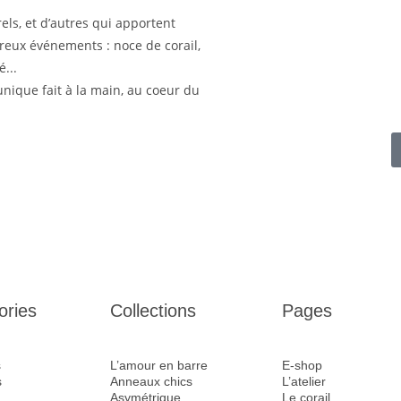
els, et d’autres qui apportent
ureux événements : noce de corail,
...
nique fait à la main, au coeur du
ories
Collections
Pages
s
L’amour en barre
E-shop
s
Anneaux chics
L’atelier
Asymétrique
Le corail