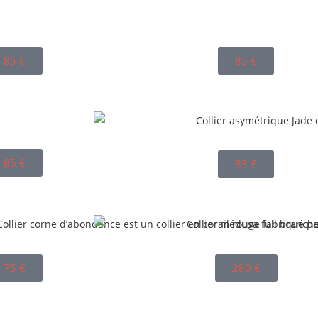
85
€
85
€
85
€
85
€
75
€
280
€