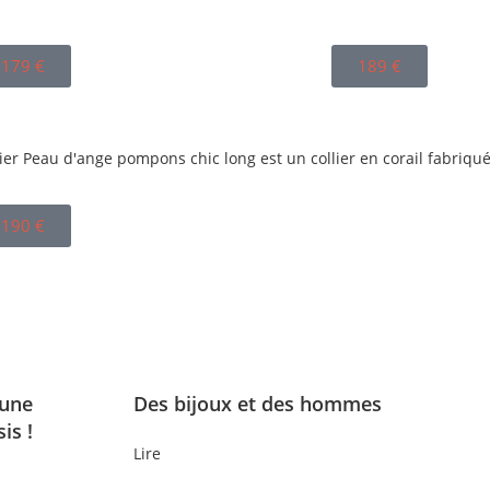
179
€
189
€
190
€
 une
Des bijoux et des hommes
is !
Lire