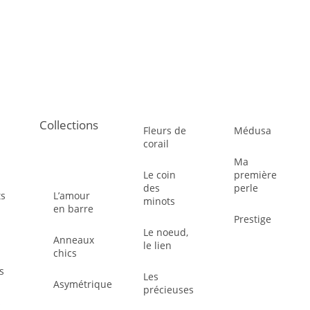
Collections
Fleurs de
Médusa
corail
Ma
Le coin
première
des
perle
ts
L’amour
minots
en barre
Prestige
Le noeud,
Anneaux
le lien
chics
es
Les
Asymétrique
précieuses
s