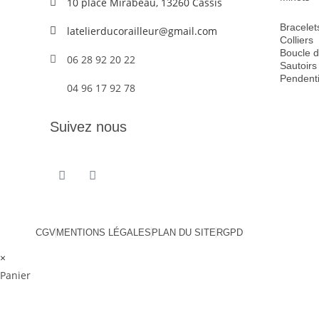
10 place Mirabeau, 13260 Cassis
Bracelet
latelierducorailleur@gmail.com
Colliers
Boucle d’
06 28 92 20 22
Sautoirs
Pendenti
04 96 17 92 78
Suivez nous
CGV
MENTIONS LÉGALES
PLAN DU SITE
RGPD
×
Panier