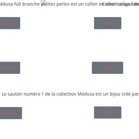
130
€
159
€
165
€
1.390
€
190
€
1.999
€