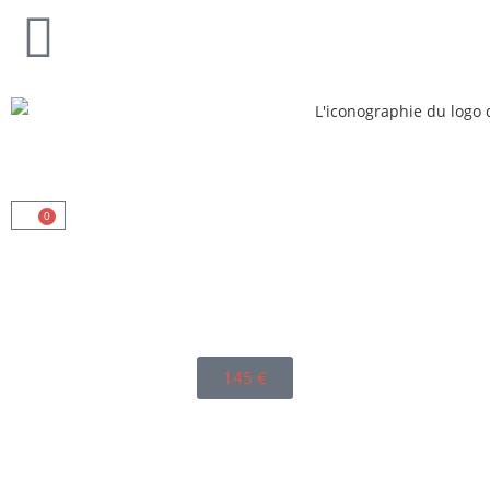
0
145
€