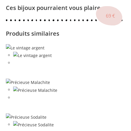
Ces bijoux pourraient vous plaire
139
69
69
€
€
€
Produits similaires