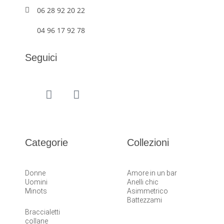
06 28 92 20 22
04 96 17 92 78
Seguici
Categorie
Collezioni
Donne
Amore in un bar
Uomini
Anelli chic
Minots
Asimmetrico
Battezzami
Braccialetti
collane