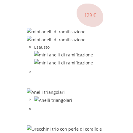
169
129
59
€
€
€
Esausto