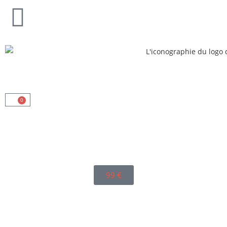
0
99
€