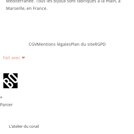
Méditerranée. Tous les bijoux sont fabriqués à la main, à
Marseille, en France.
CGV
Mentions légales
Plan du site
RGPD
Fait avec ❤
×
Panier
L’atelier du corail